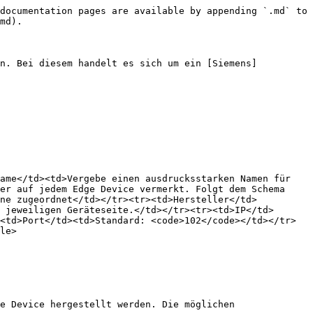
documentation pages are available by appending `.md` to 
md).

en. Bei diesem handelt es sich um ein [Siemens]
ame</td><td>Vergebe einen ausdrucksstarken Namen für 
er auf jedem Edge Device vermerkt. Folgt dem Schema 
ine zugeordnet</td></tr><tr><td>Hersteller</td>
 jeweiligen Geräteseite.</td></tr><tr><td>IP</td>
<td>Port</td><td>Standard: <code>102</code></td></tr>
le>

e Device hergestellt werden. Die möglichen 