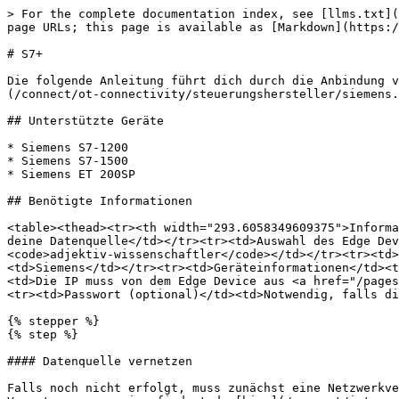
> For the complete documentation index, see [llms.txt](
page URLs; this page is available as [Markdown](https:/
# S7+

Die folgende Anleitung führt dich durch die Anbindung v
(/connect/ot-connectivity/steuerungshersteller/siemens.
## Unterstützte Geräte

* Siemens S7-1200

* Siemens S7-1500

* Siemens ET 200SP

## Benötigte Informationen

<table><thead><tr><th width="293.6058349609375">Informa
deine Datenquelle</td></tr><tr><td>Auswahl des Edge Dev
<code>adjektiv-wissenschaftler</code></td></tr><tr><td>
<td>Siemens</td></tr><tr><td>Geräteinformationen</td><t
<td>Die IP muss von dem Edge Device aus <a href="/pages
<tr><td>Passwort (optional)</td><td>Notwendig, falls di
{% stepper %}

{% step %}

#### Datenquelle vernetzen

Falls noch nicht erfolgt, muss zunächst eine Netzwerkve