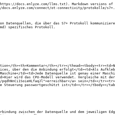
https://docs.enlyze.com/llms.txt). Markdown versions of 
/docs.enlyze.com/connect/ot-connectivity/protokolle/s7+.
on Datenquellen, die über das S7+ Protokoll kommunizier
md) spezifisches Protokoll.

tion</th><th>Kommentar</th></tr></thead><tbody><tr><td>N
ices, über den die Anbindung erfolgt</td><td>Als Aufkleb
Maschine</td><td>Jede Datenquelle ist genau einer Masch
d>Hier wird das CPU-Modell verwendet. Vergleiche mit der
/pqdhNnCi1SoieHLfaqJl">erreichbar</a> sein</td></tr><tr>
e Steuerung passwortgeschützt ist</td></tr></tbody></tab
rbindung zwischen der Datenquelle und dem jeweiligen Edg