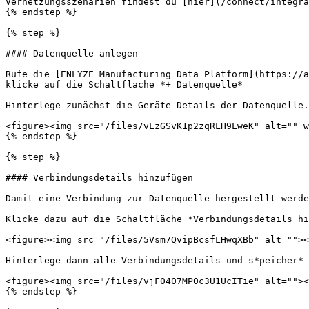
Vernetzungsszenarien findest du [hier](/connect/integra
{% endstep %}

{% step %}

#### Datenquelle anlegen

Rufe die [ENLYZE Manufacturing Data Platform](https://a
klicke auf die Schaltfläche *+ Datenquelle*

Hinterlege zunächst die Geräte-Details der Datenquelle.
<figure><img src="/files/vLzGSvK1p2zqRLH9LweK" alt="" w
{% endstep %}

{% step %}

#### Verbindungsdetails hinzufügen

Damit eine Verbindung zur Datenquelle hergestellt werde
Klicke dazu auf die Schaltfläche *Verbindungsdetails hi
<figure><img src="/files/5Vsm7QvipBcsfLHwqXBb" alt=""><
Hinterlege dann alle Verbindungsdetails und s*peicher* 
<figure><img src="/files/vjF0407MP0c3U1UcITie" alt=""><
{% endstep %}
