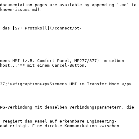
documentation pages are available by appending `.md` to 
known-issues.md).

 das [S7+ Protokoll](/connect/ot-
mens HMI (z.B. Comfort Panel, MP277/377) im selben 
host..."** mit einem Cancel-Button.

27;"><figcaption><p>Siemens HMI im Transfer Mode.</p>
PG-Verbindung mit denselben Verbindungsparametern, die 
 reagiert das Panel auf erkennbare Engineering-
oad erfolgt. Eine direkte Kommunikation zwischen 