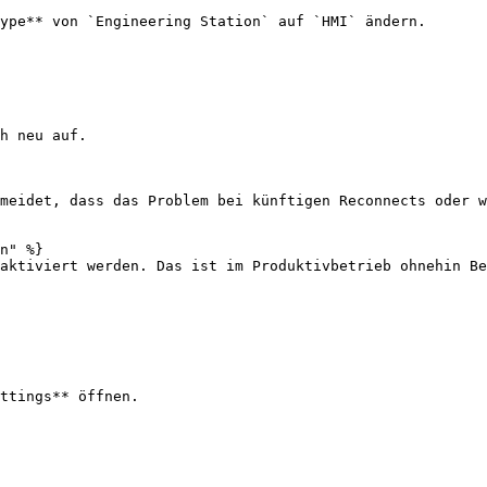
ype** von `Engineering Station` auf `HMI` ändern.

h neu auf.

meidet, dass das Problem bei künftigen Reconnects oder w
n" %}

aktiviert werden. Das ist im Produktivbetrieb ohnehin Be
ttings** öffnen.
