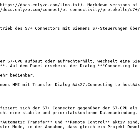
https://docs.enlyze.com/llms.txt). Markdown versions of 
/docs.enlyze.com/connect/ot-connectivity/protokolle/s7+/
trieb des S7+ Connectors mit Siemens S7-Steuerungen über
er S7-CPU aufbaut oder aufrechterhält, wechselt eine Sie
**. Auf dem Panel erscheint der Dialog **"Connecting to 
ehr bedienbar.

mens HMI mit Transfer-Dialog &#x27;Connecting to host&#x
fiziert sich der S7+ Connector gegenüber der S7-CPU als 
cht eine stabile und prioritätskonforme Datenanbindung.

*Automatic Transfer** und **Remote Control** aktiv sind,
sfer Mode, in der Annahme, dass gleich ein Projekt-Downl