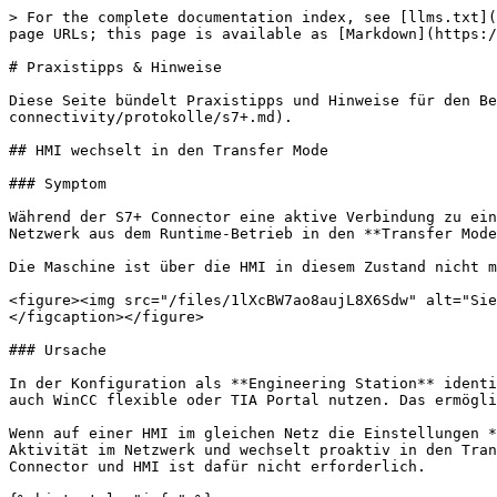
> For the complete documentation index, see [llms.txt](
page URLs; this page is available as [Markdown](https:/
# Praxistipps & Hinweise

Diese Seite bündelt Praxistipps und Hinweise für den Be
connectivity/protokolle/s7+.md).

## HMI wechselt in den Transfer Mode

### Symptom

Während der S7+ Connector eine aktive Verbindung zu ein
Netzwerk aus dem Runtime-Betrieb in den **Transfer Mode
Die Maschine ist über die HMI in diesem Zustand nicht m
<figure><img src="/files/1lXcBW7ao8aujL8X6Sdw" alt="Sie
</figcaption></figure>

### Ursache

In der Konfiguration als **Engineering Station** identi
auch WinCC flexible oder TIA Portal nutzen. Das ermögli
Wenn auf einer HMI im gleichen Netz die Einstellungen *
Aktivität im Netzwerk und wechselt proaktiv in den Tran
Connector und HMI ist dafür nicht erforderlich.
