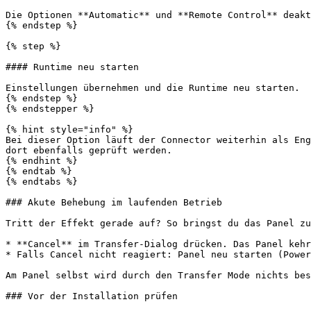
Die Optionen **Automatic** und **Remote Control** deakt
{% endstep %}

{% step %}

#### Runtime neu starten

Einstellungen übernehmen und die Runtime neu starten.

{% endstep %}

{% endstepper %}

{% hint style="info" %}

Bei dieser Option läuft der Connector weiterhin als Eng
dort ebenfalls geprüft werden.

{% endhint %}

{% endtab %}

{% endtabs %}

### Akute Behebung im laufenden Betrieb

Tritt der Effekt gerade auf? So bringst du das Panel zu
* **Cancel** im Transfer-Dialog drücken. Das Panel kehr
* Falls Cancel nicht reagiert: Panel neu starten (Power
Am Panel selbst wird durch den Transfer Mode nichts bes
### Vor der Installation prüfen
