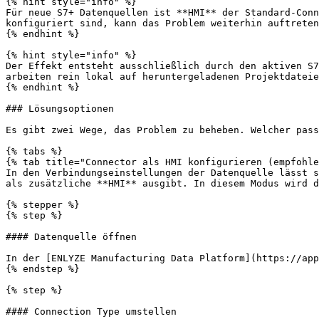
{% hint style="info" %}

Für neue S7+ Datenquellen ist **HMI** der Standard-Conn
konfiguriert sind, kann das Problem weiterhin auftreten
{% endhint %}

{% hint style="info" %}

Der Effekt entsteht ausschließlich durch den aktiven S7
arbeiten rein lokal auf heruntergeladenen Projektdateie
{% endhint %}

### Lösungsoptionen

Es gibt zwei Wege, das Problem zu beheben. Welcher pass
{% tabs %}

{% tab title="Connector als HMI konfigurieren (empfohle
In den Verbindungseinstellungen der Datenquelle lässt s
als zusätzliche **HMI** ausgibt. In diesem Modus wird d
{% stepper %}

{% step %}

#### Datenquelle öffnen

In der [ENLYZE Manufacturing Data Platform](https://app
{% endstep %}

{% step %}

#### Connection Type umstellen
