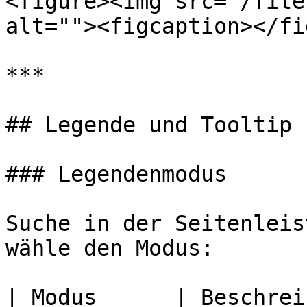
<figure><img src="/file
alt=""><figcaption></fi
***

## Legende und Tooltip

### Legendenmodus

Suche in der Seitenleis
wähle den Modus:

| Modus      | Beschreibung                     