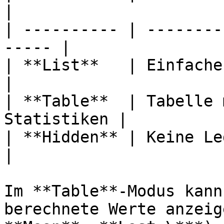
|

| ---------- | --------
----- |

| **List**   | Einfache L
|

| **Table**  | Tabelle 
Statistiken |

| **Hidden** | Keine Legende                  
|

Im **Table**-Modus kann
berechnete Werte anzeig