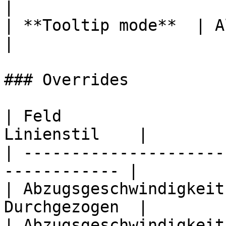
|

| **Tooltip mode**  | All                                           
|

### Overrides

| Feld                 
Linienstil    |

| ---------------------
------------ |

| Abzugsgeschwindigkeit
Durchgezogen  |

| Abzugsgeschwindigkeit