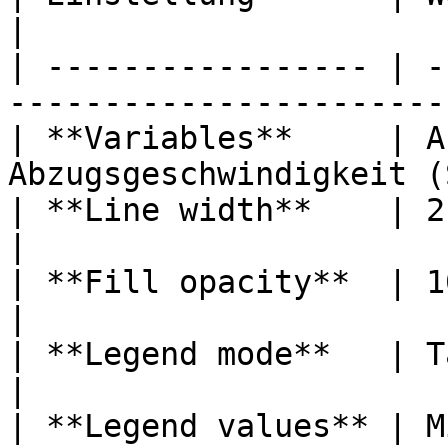
|

| ----------------- | -
----------------------- 
| **Variables**     | A
Abzugsgeschwindigkeit (
| **Line width**    | 2                                                   
|

| **Fill opacity**  | 10                                               
|

| **Legend mode**   | Table                                    
|

| **Legend values** | Min, Max, Mean           