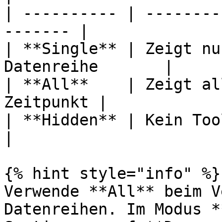
| ---------- | --------
------- |

| **Single** | Zeigt nu
Datenreihe       |

| **All**    | Zeigt al
Zeitpunkt |

| **Hidden** | Kein Tooltip                      
|

{% hint style="info" %}

Verwende **All** beim V
Datenreihen. Im Modus *