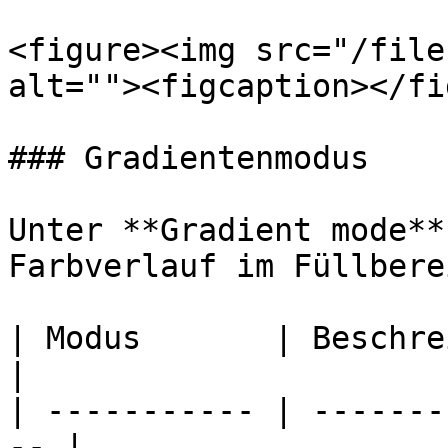
<figure><img src="/file
alt=""><figcaption></fi
### Gradientenmodus

Unter **Gradient mode**
Farbverlauf im Füllberei
| Modus       | Beschreibung               
|

| ----------- | -------
-- |
