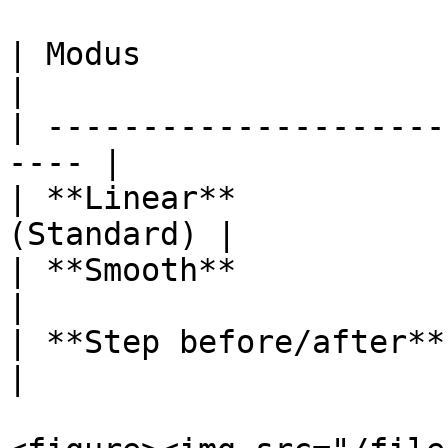
| Modus                 | Einsa
|

| ---------------------
---- |

| **Linear**           
(Standard) |

| **Smooth**            | 
|

| **Step before/after** |
|
