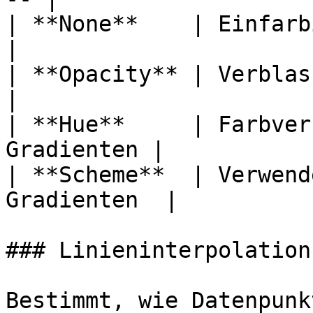
| **None**    | Einfarbige Füllung  
|

| **Opacity** | Verblasst v
|

| **Hue**     | Farbver
Gradienten |

| **Scheme**  | Verwend
Gradienten  |

### Linieninterpolation

Bestimmt, wie Datenpunk