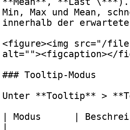
**Mean**, **Last \***).
Min, Max und Mean, schn
innerhalb der erwartete
<figure><img src="/file
alt=""><figcaption></fi
### Tooltip-Modus

Unter **Tooltip** > **T
| Modus      | Beschreibung                      
|
